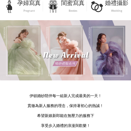
孕婦寫真
閨蜜寫真
婚禮攝影
Pregnant
Besties
Wedding
伊頓婚紗陪伴每一組新人完成最美的一天！
貫徹為新人服務的理念，保持著初心的熱誠！
希望新娘新郎能在無壓力的服務下
享受步入婚禮的浪漫與歡樂！