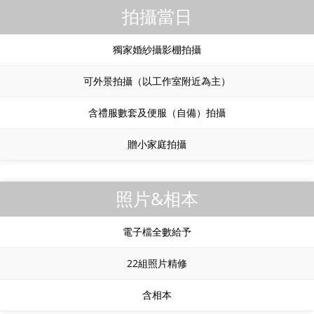
拍攝當日
獨家婚紗攝影棚拍攝
可外景拍攝（以工作室附近為主）
含禮服數套及便服（自備）拍攝
贈小家庭拍攝
照片&相本
電子檔全數給予
22組照片精修
含相本