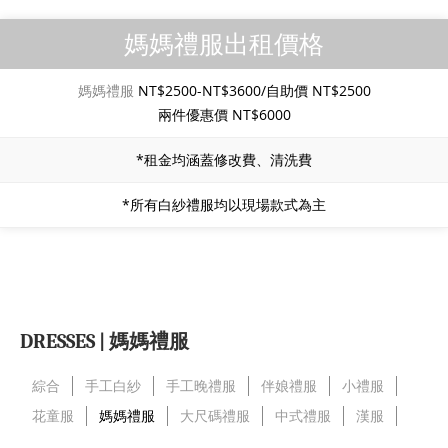
媽媽禮服出租價格
媽媽禮服
NT$2500-NT$3600/自助價 NT$2500
兩件優惠價 NT$6000
*租金均涵蓋修改費、清洗費
*所有白紗禮服均以現場款式為主
DRESSES | 媽媽禮服
綜合
手工白紗
手工晚禮服
伴娘禮服
小禮服
花童服
媽媽禮服
大尺碼禮服
中式禮服
漢服