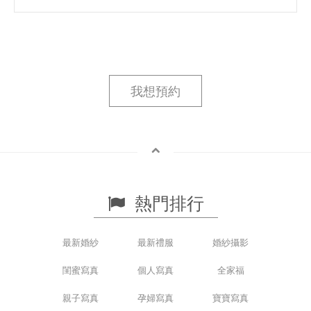
我想預約
熱門排行
最新婚紗
最新禮服
婚紗攝影
閨蜜寫真
個人寫真
全家福
親子寫真
孕婦寫真
寶寶寫真